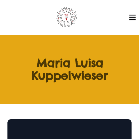
Pa1 - Together for Africa
Ope
Maria Luisa
Kuppelwieser