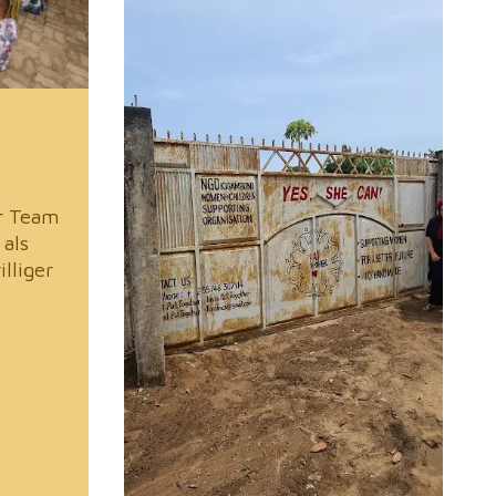
r Team
 als
illiger