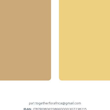
pa1.togetherforafrica@gmail.com
IBAN:
IT87R0806558660000307238215